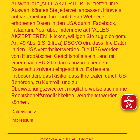
Auswahl auf „ALLE AKZEPTIEREN“ treffen. Ihre
Auswahl können Sie jederzeit anpassen. Hinweis
© ASB 2026
auf Verarbeitung Ihrer auf dieser Webseite
Fußzeilenmenü
erhobenen Daten in den USA durch, Facebook,
Impressum
Instagram, YouTube: Indem Sie auf "ALLES
AKZEPTIEREN" klicken, willigen Sie zugleich gem.
Datenschutz
Art. 49 Abs. 1 S. 1 lit. a) DSGVO ein, dass Ihre Daten
in den USA verarbeitet werden. Die USA werden
Kontakt
vom Europäischen Gerichtshof als ein Land mit
einem nach EU-Standards unzureichendem
Datenschutzniveau eingeschätzt. Es besteht
Hinweisgebersystem
insbesondere das Risiko, dass Ihre Daten durch US-
Behörden, zu Kontroll- und zu
Lieferkette
Überwachungszwecken, möglicherweise auch ohne
Rechtsbehelfsmöglichkeiten, verarbeitet werden
Widerruf
können.
Datenschutz
Social Media
Impressum
COOKIE EINSTELLUNGEN