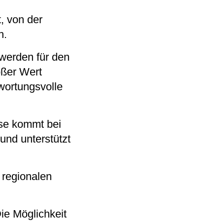
, von der
h.
 werden für den
oßer Wert
twortungsvolle
ese kommt bei
nd unterstützt
 regionalen
ie Möglichkeit