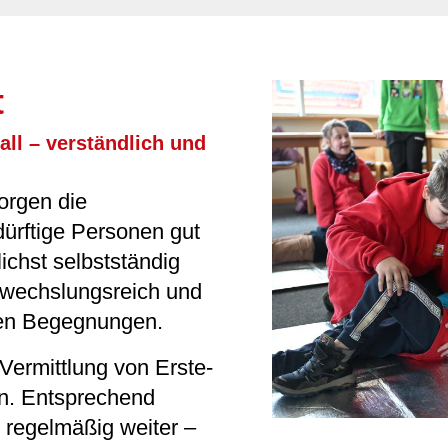
t
all – verständlich und
orgen die
dürftige Personen gut
lichst selbstständig
abwechslungsreich und
den Begegnungen.
Vermittlung von Erste-
n. Entsprechend
 regelmäßig weiter –