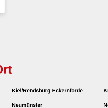
rt
Kiel/Rendsburg-Eckernförde
K
Neumünster
N