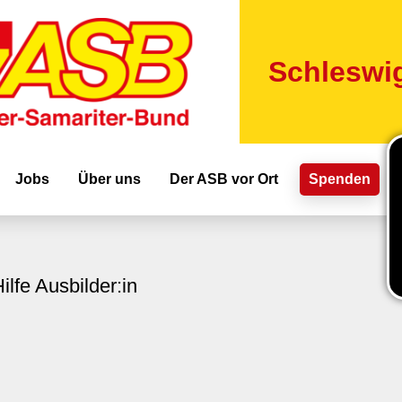
Direkt
zum
Inhalt
Schleswig
ion
Jobs
Über uns
Der ASB vor Ort
Spenden
ilfe Ausbilder:in