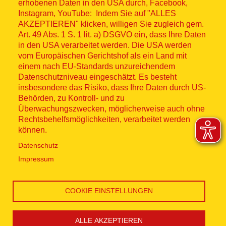
erhobenen Daten in den USA durch, Facebook,
Fußzeilenmenü
Impressum
Instagram, YouTube: Indem Sie auf "ALLES
AKZEPTIEREN" klicken, willigen Sie zugleich gem.
Datenschutz
Art. 49 Abs. 1 S. 1 lit. a) DSGVO ein, dass Ihre Daten
in den USA verarbeitet werden. Die USA werden
Kontakt
vom Europäischen Gerichtshof als ein Land mit
einem nach EU-Standards unzureichendem
Datenschutzniveau eingeschätzt. Es besteht
Hinweisgebersystem
insbesondere das Risiko, dass Ihre Daten durch US-
Behörden, zu Kontroll- und zu
Lieferkette
Überwachungszwecken, möglicherweise auch ohne
Rechtsbehelfsmöglichkeiten, verarbeitet werden
Widerruf
können.
Datenschutz
Social Media
Impressum
COOKIE EINSTELLUNGEN
ALLE AKZEPTIEREN