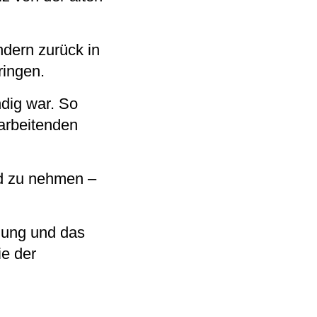
ndern zurück in
ringen.
ndig war. So
arbeitenden
ed zu nehmen –
tzung und das
ie der