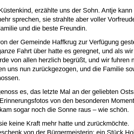
n Küstenkind, erzählte uns der Sohn. Antje kann
hr sprechen, sie strahlte aber voller Vorfreud
amilie und die beste Freundin.
von der Gemeinde Haffkrug zur Verfügung gest
ganze Fahrt über hatte es geregnet, und als w
de von allen herzlich begrüßt, und wir fuhren m
n uns nun zurückgezogen, und die Familie sow
nossen.
enoss es, das letzte Mal an der geliebten Osts
le Erinnerungsfotos von den besonderen Momen
nn kam sogar noch die Sonne raus – wie schön.
sie keine Kraft mehr hatte und zurückmöchte.
schenk von der Bürgermeisterin: ein Stück Hol