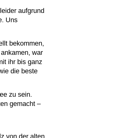
 leider aufgrund
e. Uns
ellt bekommen,
ir ankamen, war
it ihr bis ganz
ie die beste
ee zu sein.
ten gemacht –
z von der alten